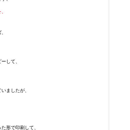
を、
ば、
ピーして、
ていましたが、
。
、
った形で印刷して、