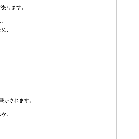
があります。
し、
ため、
。
。
載がされます。
のか、