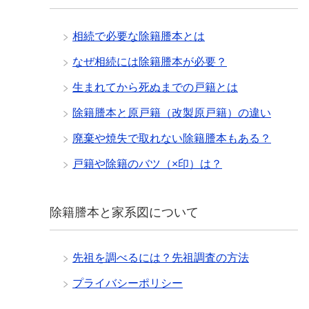
相続で必要な除籍謄本とは
なぜ相続には除籍謄本が必要？
生まれてから死ぬまでの戸籍とは
除籍謄本と原戸籍（改製原戸籍）の違い
廃棄や焼失で取れない除籍謄本もある？
戸籍や除籍のバツ（×印）は？
除籍謄本と家系図について
先祖を調べるには？先祖調査の方法
プライバシーポリシー