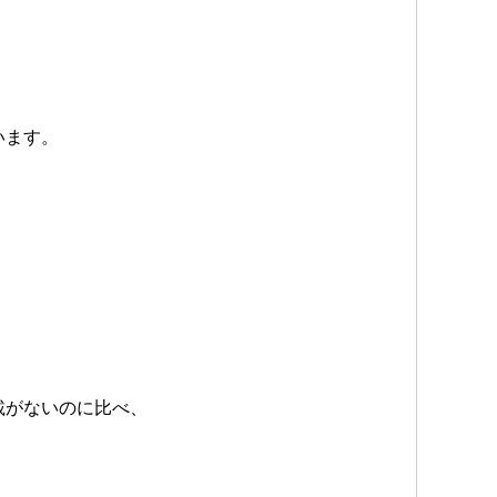
います。
、
。
載がないのに比べ、