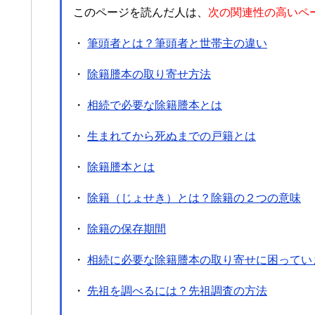
このページを読んだ人は、
次の関連性の高いペ
・
筆頭者とは？筆頭者と世帯主の違い
・
除籍謄本の取り寄せ方法
・
相続で必要な除籍謄本とは
・
生まれてから死ぬまでの戸籍とは
・
除籍謄本とは
・
除籍（じょせき）とは？除籍の２つの意味
・
除籍の保存期間
・
相続に必要な除籍謄本の取り寄せに困ってい
・
先祖を調べるには？先祖調査の方法