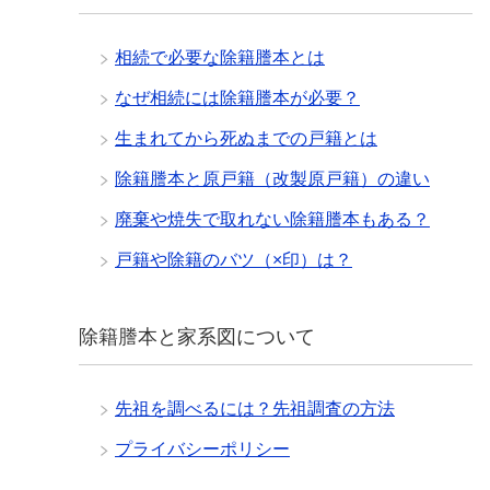
相続で必要な除籍謄本とは
なぜ相続には除籍謄本が必要？
生まれてから死ぬまでの戸籍とは
除籍謄本と原戸籍（改製原戸籍）の違い
廃棄や焼失で取れない除籍謄本もある？
戸籍や除籍のバツ（×印）は？
除籍謄本と家系図について
先祖を調べるには？先祖調査の方法
プライバシーポリシー